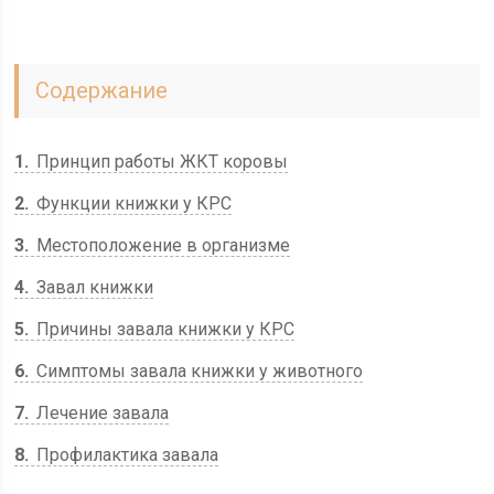
Содержание
1
Принцип работы ЖКТ коровы
2
Функции книжки у КРС
3
Местоположение в организме
4
Завал книжки
5
Причины завала книжки у КРС
6
Симптомы завала книжки у животного
7
Лечение завала
8
Профилактика завала