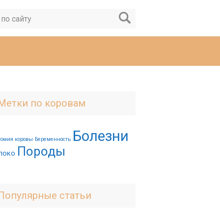
Метки по коровам
Болезни
томия коровы
Беременность
Породы
локо
Популярные статьи