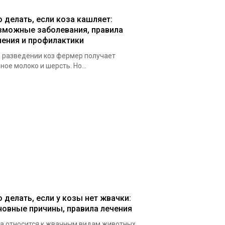
о делать, если коза кашляет:
зможные заболевания, правила
чения и профилактики
 разведении коз фермер получает
ное молоко и шерсть. Но...
о делать, если у козы нет жвачки:
новные причины, правила лечения
а относится к жвачным видам животных.