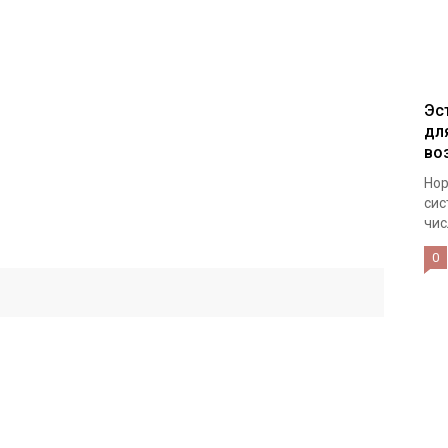
Эс
дл
во
Нор
сис
чис
0