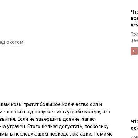
Чт
во
ле
При
цен
ед окотом
0
?
изм козы тратит большое количество сил и
енности плод получает их в утробе матери, что
вития. Если не завершить доение, запас
Чт
ю утрачен. Этого нельзя допустить, поскольку
ос
имы в последующем периоде лактации. Помимо
Коз