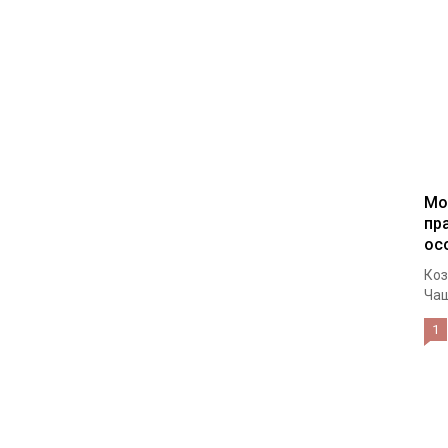
Мо
пр
ос
Коз
Чащ
1