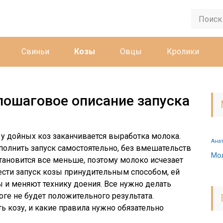
Свиньи
Козы
Овцы
Кролики
пошаговое описание запуска
 у дойных коз заканчивается выработка молока.
Ана
лнить запуск самостоятельно, без вмешательств
Мо
тановится все меньше, поэтому молоко исчезает
ести запуск козы принудительным способом, ей
 и меняют технику доения. Все нужно делать
оге не будет положительного результата.
ь козу, и какие правила нужно обязательно