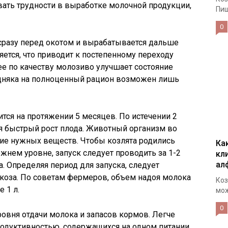
вать трудности в выработке молочной продукции,
Пищ
0
сразу перед окотом и вырабатывается дальше
яется, что приводит к постепенному переходу
е по качеству молозиво улучшает состояние
одняка на полноценный рацион возможен лишь
ится на протяжении 5 месяцев. По истечении 2
я быстрый рост плода. Животный организм во
ние нужных веществ. Чтобы козлята родились
Ка
ежнем уровне, запуск следует проводить за 1-2
кл
ал
. Определяя период для запуска, следует
 коза. По советам фермеров, объем надоя молока
Коз
 1 л.
мож
0
уровня отдачи молока и запасов кормов. Легче
продуктивностью, содержащихся на одном питании.