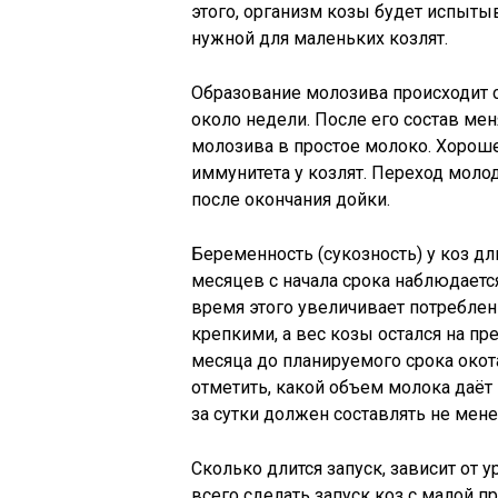
этого, организм козы будет испыты
нужной для маленьких козлят.
Образование молозива происходит 
около недели. После его состав мен
молозива в простое молоко. Хороше
иммунитета у козлят. Переход мол
после окончания дойки.
Беременность (сукозность) у коз дл
месяцев с начала срока наблюдаетс
время этого увеличивает потребле
крепкими, а вес козы остался на пр
месяца до планируемого срока окота
отметить, какой объем молока даёт
за сутки должен составлять не менее
Сколько длится запуск, зависит от 
всего сделать запуск коз с малой 