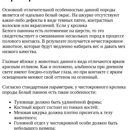
Основной отличительной особенностью данной породы
является её идеально белый окрас. На шкурке отсутствуют
какие-либо дефекты в виде темных пятен, контрастных
волосков или вкраплений. Если у кролика
Белого паннона есть потемнение на шерсти, то это
свидетельствует о смешивании нескольких пород в процессе
полового контакта. В результате получается нечистокровное
животное, которые будут медленно набирать вес и давать мех
низкого качества.
Глазные яблоки у животных данного вида отличаются ярким
красным отливом. Как и положено, альбиносы при дневном
свете имеют бледно-голубые глаза, но при контакте с ярким
освещением меняют свой оттенок на огненный.
Согласно стандартным параметрам, у чистокровного кролика
породы Белый паннон есть такие особенности:
Туловище должно быть удлинённой формы;
Костный корсет состоит из тонких костей;
Меховая шкурка должна плотно прилегать к телу
животного;
Головной отдел у чистокровной особи должен быть
небольшого размера;