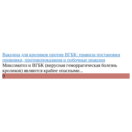
Вакцина для кроликов против ВГБК: правила постановки
прививки, противопоказания и побочные реакции
Миксоматоз и ВГБК (вирусная геморрагическая болезнь
кроликов) являются крайне опасными...
0