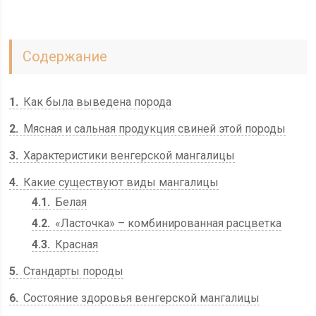
Содержание
1
Как была выведена порода
2
Мясная и сальная продукция свиней этой породы
3
Характеристики венгерской мангалицы
4
Какие существуют виды мангалицы
4.1
Белая
4.2
«Ласточка» – комбинированная расцветка
4.3
Красная
5
Стандарты породы
6
Состояние здоровья венгерской мангалицы