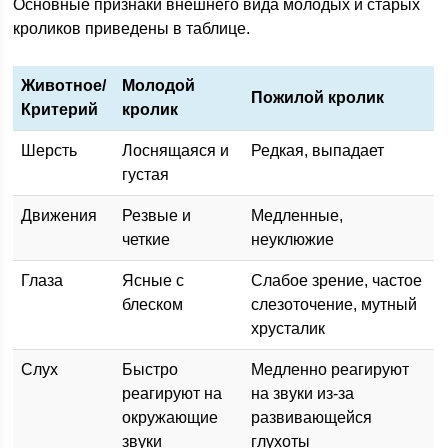
Основные признаки внешнего вида молодых и старых
кроликов приведены в таблице.
Животное/
Молодой
Пожилой кролик
Критерий
кролик
Шерсть
Лоснящаяся и
Редкая, выпадает
густая
Движения
Резвые и
Медленные,
четкие
неуклюжие
Глаза
Ясные с
Слабое зрение, частое
блеском
слезоточение, мутный
хрусталик
Слух
Быстро
Медленно реагируют
реагируют на
на звуки из-за
окружающие
развивающейся
звуки
глухоты