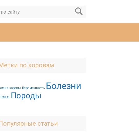
Метки по коровам
Болезни
томия коровы
Беременность
Породы
локо
Популярные статьи