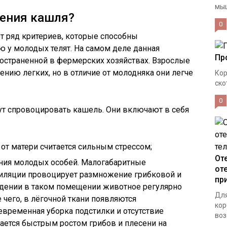
мыш
ения кашля?
0
 ряд критериев, которые способны
 у молодых телят. На самом деле данная
Пр
ространенной в фермерских хозяйствах. Взрослые
нию легких, но в отличие от молодняка они легче
Кор
ско
0
ут спровоцировать кашель. Они включают в себя
 от матери считается сильным стрессом;
От
ния молодых особей. Малогабаритные
от
тиляции провоцирует размножение грибковой и
пр
дении в таком помещении животное регулярно
Для
 чего, в лёгочной ткани появляются
кор
временная уборка подстилки и отсутствие
воз
ется быстрым ростом грибов и плесени на