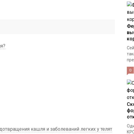
Фе
вы
ко
ля?
Сей
так
пре
0
Ск
фо
от
Оди
отвращения кашля и заболеваний легких у телят
КРС