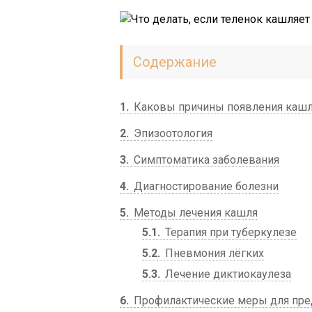
Содержание
1
Каковы причины появления каш
2
Эпизоотология
3
Симптоматика заболевания
4
Диагностирование болезни
5
Методы лечения кашля
5.1
Терапия при туберкулезе
5.2
Пневмония лёгких
5.3
Лечение диктиокаулеза
6
Профилактические меры для пред