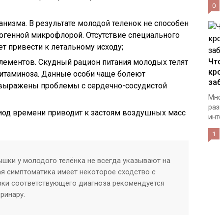
0
изма. В результате молодой теленок не способен
тогенной микрофлорой. Отсутствие специального
 привести к летальному исходу;
Чт
лементов. Скудный рацион питания молодых телят
кр
итаминоза. Данные особи чаще болеют
за
 выражены проблемы с сердечно-сосудистой
Мно
раз
риод времени приводит к застоям воздушных масс
инт
1
ышки у молодого телёнка не всегда указывают на
ая симптоматика имеет некоторое сходство с
вки соответствующего диагноза рекомендуется
ринару.