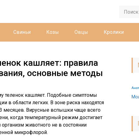
Свиньи
Козы
Овцы
Кролики
ленок кашляет: правила
вания, основные методы
Ана
му теленок кашляет. Подобные симптомы
Мо
и в области легких. В зоне риска находятся
 3 месяцев. Вирусные вспышки чаще всего
ени, когда температурный режим достигает
 организм животного не в состоянии
генной микрофлорой.