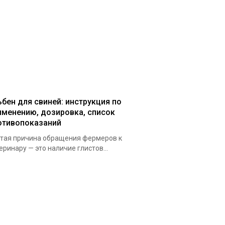
ьбен для свиней: инструкция по
именению, дозировка, список
отивопоказаний
тая причина обращения фермеров к
еринару — это наличие глистов...