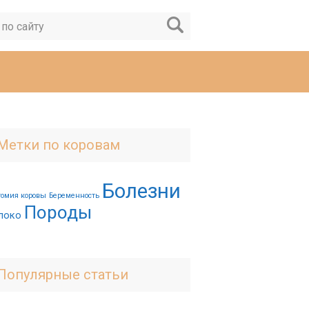
Метки по коровам
Болезни
томия коровы
Беременность
Породы
локо
Популярные статьи