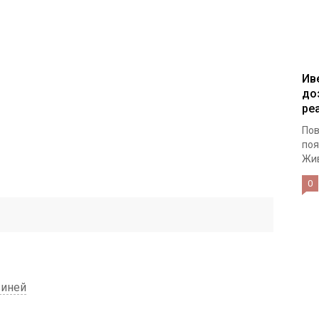
Ив
до
ре
Пов
поя
Жив
0
виней