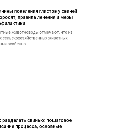
ичины появления глистов у свиней
поросят, правила лечения и меры
офилактики
тные животноводы отмечают, что из
х сельскохозяйственных животных
ньи особенно...
к разделать свинью: пошаговое
исание процесса, основные