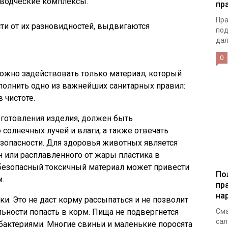
оводческие комплексы.
пр
Пра
ти от их разновидностей, выдвигаются
под
дал
0
жно задействовать только материал, который
ыполнить одно из важнейших санитарных правил:
 чистоте.
готовления изделия, должен быть
солнечных лучей и влаги, а также отвечать
зопасности. Для здоровья животных является
 или расплавленного от жары пластика в
безопасный токсичный материал может привести
По
.
пр
на
и. Это не даст корму рассыпаться и не позволит
ьности попасть в корм. Пища не подвергнется
Сма
сал
актериями. Многие свиньи и маленькие поросята