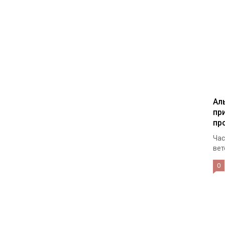
Ал
пр
пр
Час
вет
0