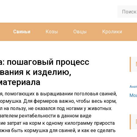
Свиньи
Козы
Овцы
Кролики
а: пошаговый процесс
ования к изделию,
материала
Ана
я, помогающих в выращивании поголовья свиней,
Мо
кормушка. Для фермеров важно, чтобы весь корм,
на пользу, не оказался под ногами у животных.
азателем рентабельности в данном виде
ие затрат на корм к одному килограмму прироста
лжна быть кормушка для свиней, и как ее сделать