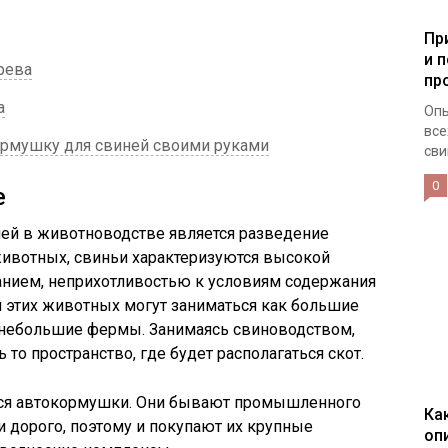
Пр
и 
рева
пр
а
Опы
все
ормушку для свиней своими руками
сви
0
е
ей в животноводстве является разведение
 животных, свиньи характеризуются высокой
нием, неприхотливостью к условиям содержания
ем этих животных могут заниматься как большие
и небольшие фермы. Занимаясь свиноводством,
то пространство, где будет располагаться скот.
ся автокормушки. Они бывают промышленного
Ка
и дорого, поэтому и покупают их крупные
оп