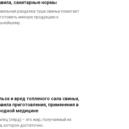
авила, санитарные нормы
вильная разделка туши свиньи помогает
готовить мясную продукцию к
ьнейшему...
льза и вред топленого сала свиньи,
авила приготовления, применения в
родной медицине
лец (лярд) – это жир, получаемый из
а, которое достаточно...