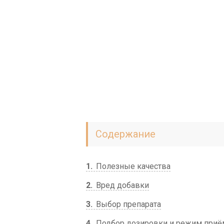
Содержание
1
Полезные качества
2
Вред добавки
3
Выбор препарата
4
Подбор дозировки и режим приё