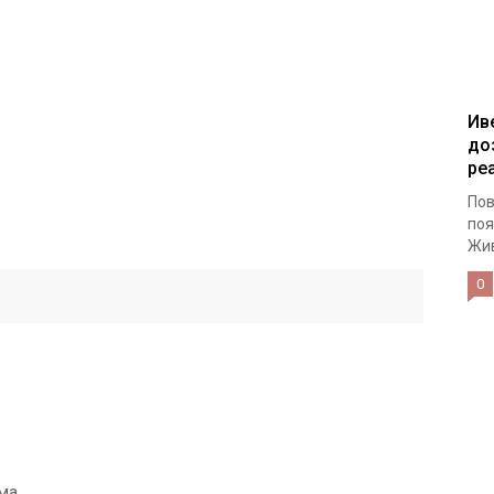
Ив
до
ре
Пов
поя
Жив
0
ма