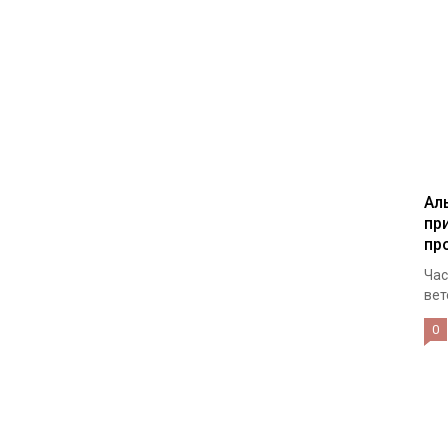
Ал
пр
пр
Час
вет
0