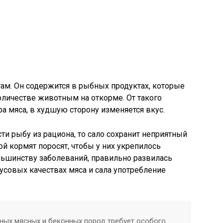
ам. Он содержится в рыбных продуктах, которые
оличестве животным на откорме. От такого
ра мяса, в худшую сторону изменяется вкус.
сти рыбу из рациона, то сало сохранит неприятный
й кормят поросят, чтобы у них укрепилось
льшинству заболеваний, правильно развилась
кусовых качествах мяса и сала употребление
ных мясных и беконных пород требует особого