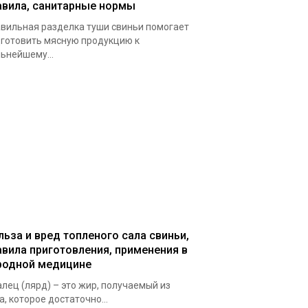
авила, санитарные нормы
вильная разделка туши свиньи помогает
готовить мясную продукцию к
ьнейшему...
льза и вред топленого сала свиньи,
авила приготовления, применения в
родной медицине
лец (лярд) – это жир, получаемый из
а, которое достаточно...