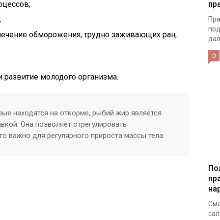
оцессов;
пр
;
Пра
под
 лечение обморожения, трудно заживающих ран,
дал
0
и развитие молодого организма.
рые находятся на откорме, рыбий жир является
кой. Она позволяет отрегулировать
то важно для регулярного прироста массы тела.
По
пр
на
Сма
сал