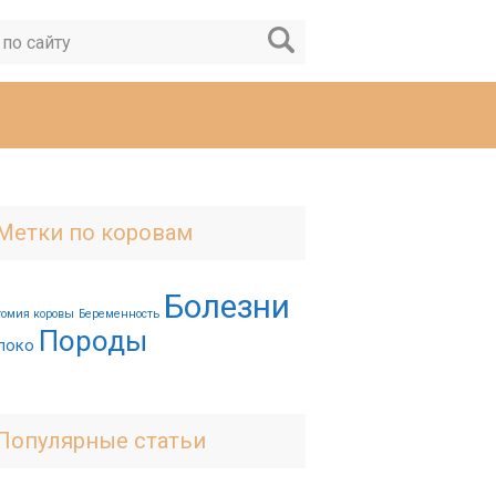
Метки по коровам
Болезни
томия коровы
Беременность
Породы
локо
Популярные статьи