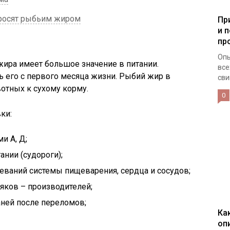
росят рыбьим жиром
Пр
и 
пр
Опы
 жира имеет большое значение в питании.
все
 его с первого месяца жизни. Рыбий жир в
сви
тных к сухому корму.
0
ки:
и А, Д;
ании (судороги);
еваний системы пищеварения, сердца и сосудов;
яков – производителей;
аней после переломов;
Ка
оп