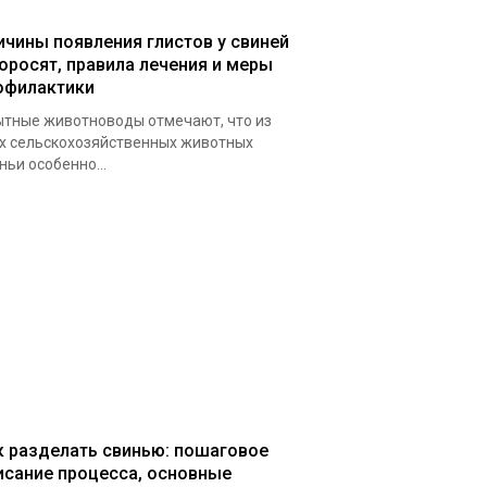
ичины появления глистов у свиней
поросят, правила лечения и меры
офилактики
тные животноводы отмечают, что из
х сельскохозяйственных животных
ньи особенно...
к разделать свинью: пошаговое
исание процесса, основные