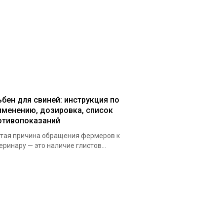
ьбен для свиней: инструкция по
именению, дозировка, список
отивопоказаний
тая причина обращения фермеров к
еринару — это наличие глистов...