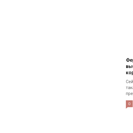
Фе
вы
ко
Сей
так
пре
0