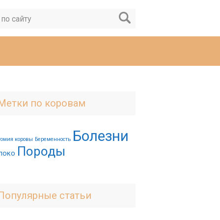
Метки по коровам
Болезни
томия коровы
Беременность
Породы
локо
Популярные статьи