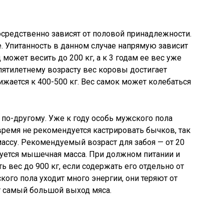
осредственно зависят от половой принадлежности.
е. Упитанность в данном случае напрямую зависит
д может весить до 200 кг, а к 3 годам ее вес уже
 пятилетнему возрасту вес коровы достигает
жается к 400-500 кг. Вес самок может колебаться
 по-другому. Уже к году особь мужского пола
 время не рекомендуется кастрировать бычков, так
ссу. Рекомендуемый возраст для забоя — от 20
уется мышечная масса. При должном питании и
 вес до 900 кг, если содержать его отдельно от
кого пола уходит много энергии, они теряют от
ют самый большой выход мяса.