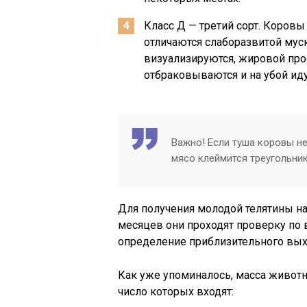
Класс Д — третий сорт. Коров
отличаются слаборазвитой муск
визуализируются, жировой прос
отбраковываются и на убой иду
Важно! Если туша коровы не
мясо клеймится треугольни
Для получения молодой телятины на 
месяцев они проходят проверку по 
определение приблизительного вых
Как уже упоминалось, масса животн
число которых входят: