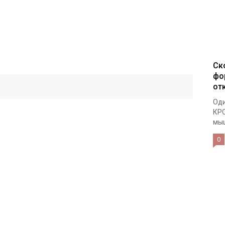
Ск
фо
от
Оди
КРС
мыш
0