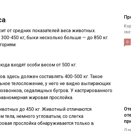
Пр
са
Кор
ит от средних показателей веса животных.
ско
300-450 кг, быки несколько больше — до 850 кг.
0
егориям:
сюда входят особи весом от 500 кг.
ров здесь должен составлять 400-500 кг. Такое
ьное телосложение, у него не видно выпирающих
позвонков, седалищных бугров. У кастрированного
 равномерная жировая прослойка.
От
животных до 450 кг. Животный отличаются
от
 тела, немного угловатым, со слегка
пр
овая прослойка обнаруживается только в
Для