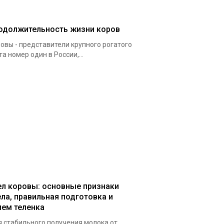
одолжительность жизни коров
овы - представители крупного рогатого
та номер один в России,...
ел коровы: основные признаки
ела, правильная подготовка и
ием теленка
 стабильного получения молока от