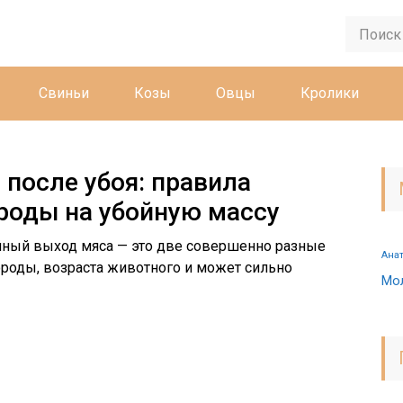
Свиньи
Козы
Овцы
Кролики
 после убоя: правила
ороды на убойную массу
йный выход мяса — это две совершенно разные
Ана
ороды, возраста животного и может сильно
Мо