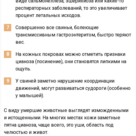
виде сальмонеллеза, эшерихиоза или каких-то
респираторных заболеваний, то это увеличивает
процент летальных исходов.
Совершенно все свиньи, болеющие
трансмиссивным гастроэнтеритом, быстро теряют
вес.
На кожных покровах можно отметить признаки
цианоза (посинение), они становятся липкими на
ощупь.
У свиней заметно нарушение координации
движений, могут развиваться судороги (особенно
у малышей).
С виду умершие животные выглядят изможденными
и истощенными. На многих местах кожи заметные
пятна цианоза, чаще всего, это уши, область под
челюстью и живот.